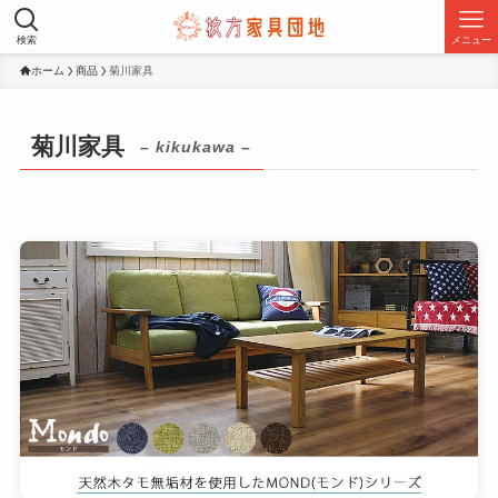
検索
メニュー
ホーム
商品
菊川家具
菊川家具
– kikukawa –