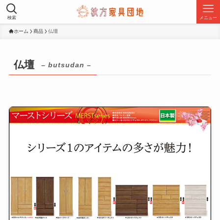
検索
メニュー
ホーム
商品
仏壇
仏壇
– butsudan –