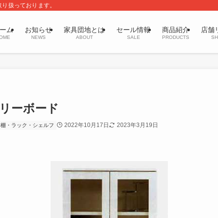
取り扱っております。
ーム
お知らせ
家具団地とは
セール情報
商品紹介
店舗
OME
NEWS
ABOUT
SALE
PRODUCTS
SH
リーボード
2022年10月17日
2023年3月19日
本棚・ラック・シェルフ