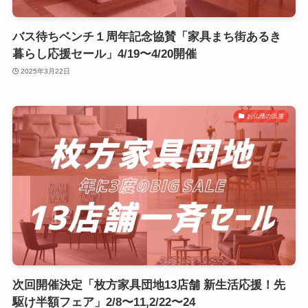
バス待ちベンチ１周年記念協賛「家具まち街あるき
暮らし応援セール」4/19〜4/20開催
2025年3月22日
お仏壇の浜屋
次回開催決定「枚方家具団地13店舗 新生活応援！先
駆け半額フェア」2/8〜11,2/22〜24