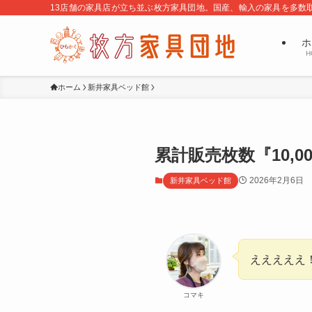
13店舗の家具店が立ち並ぶ枚方家具団地。国産、輸入の家具を多数
ホ
H
ホーム
新井家具ベッド館
累計販売枚数『10,
2026年2月6日
新井家具ベッド館
えええええ
コマキ