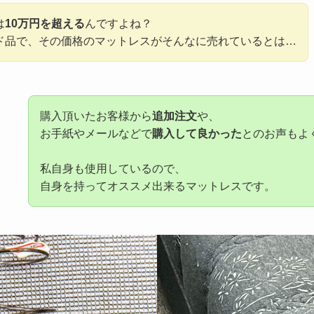
は
10万円を超える
んですよね？
ド品で、その価格のマットレスがそんなに売れているとは…
購入頂いたお客様から
追加注文
や、
お手紙やメールなどで
購入して良かった
とのお声もよ
私自身も使用しているので、
自身を持ってオススメ出来るマットレスです。