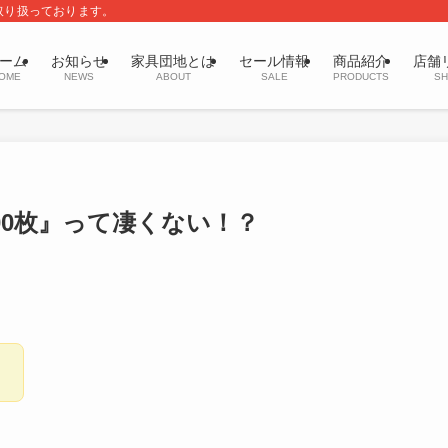
取り扱っております。
ーム
お知らせ
家具団地とは
セール情報
商品紹介
店舗
OME
NEWS
ABOUT
SALE
PRODUCTS
SH
000枚』って凄くない！？
！