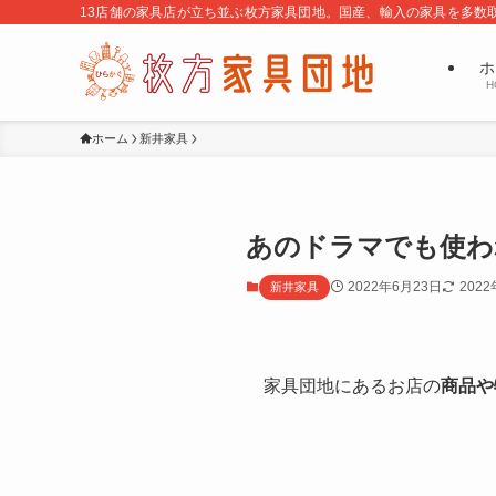
13店舗の家具店が立ち並ぶ枚方家具団地。国産、輸入の家具を多数
ホ
H
ホーム
新井家具
あのドラマでも使わ
2022年6月23日
202
新井家具
家具団地にあるお店の
商品や