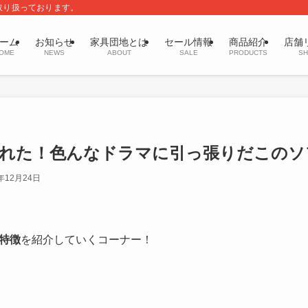
取り扱っております。
ーム
お知らせ
家具団地とは
セール情報
商品紹介
店舗
OME
NEWS
ABOUT
SALE
PRODUCTS
SH
れた！色んなドラマに引っ張りだこのソ
2年12月24日
特徴
を紹介していくコーナー！